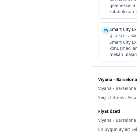
geleneksel in
kalabalıktan 
Smart City E
İş
·
3 Kas - 5 Kas
Smart City Ex
konuşmacıları
mekân ulaşımı
Viyana - Barselona
Viyana - Barselona 
Seçili filtreler: Akt
Fiyat özeti
Viyana - Barselona 
En uygun aylar: Ey