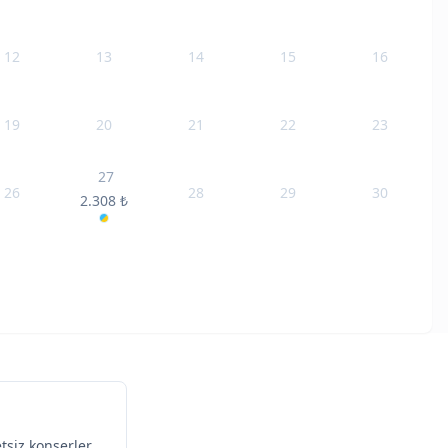
12
13
14
15
16
19
20
21
22
23
27
26
28
29
30
2.308
₺
siz konserler,