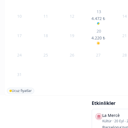
13
10
11
12
14
4.472
₺
20
17
18
19
21
4.220
₺
24
25
26
27
28
31
Ucuz fiyatlar
Etkinlikler
La Mercè
Kültür
·
20 Eyl - 
Barselona'nın