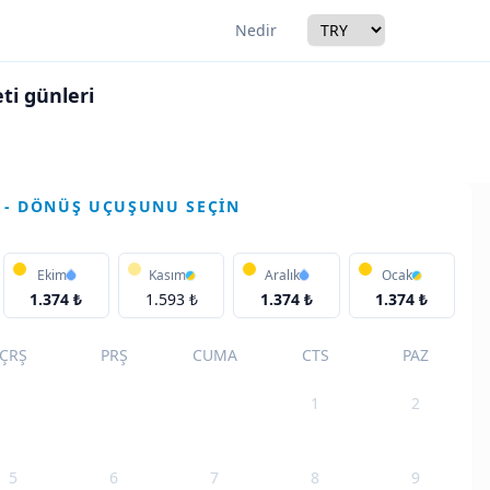
Currency
Nedir
ti günleri
r
 - DÖNÜŞ UÇUŞUNU SEÇIN
Ekim
Kasım
Aralık
Ocak
1.374 ₺
1.593 ₺
1.374 ₺
1.374 ₺
ÇRŞ
PRŞ
CUMA
CTS
PAZ
1
2
5
6
7
8
9