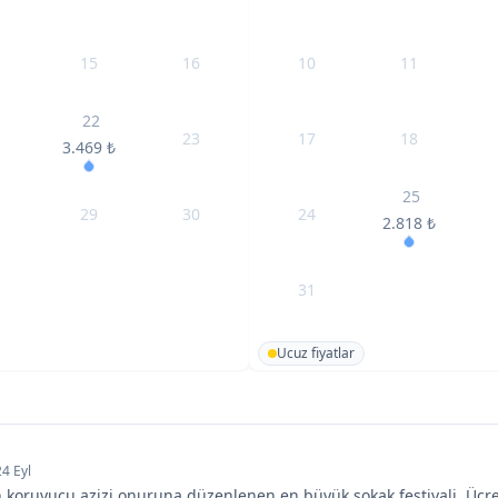
15
16
10
11
22
23
17
18
3.469
₺
25
29
30
24
2.818
₺
31
Ucuz fiyatlar
24 Eyl
 koruyucu azizi onuruna düzenlenen en büyük sokak festivali. Ücret