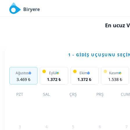
Biryere
En ucuz V
1 - GIDIŞ UÇUŞUNU SEÇI
Ağustos
Eylül
Ekim
Kasım
3.469 ₺
1.372 ₺
1.372 ₺
1.538 ₺
PZT
SAL
ÇRŞ
PRŞ
CUM
3
4
5
6
7