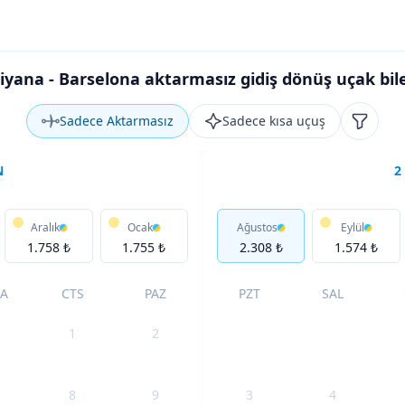
iyana - Barselona aktarmasız gidiş dönüş uçak bile
Sadece Aktarmasız
Sadece kısa uçuş
Filtrele
N
2
Aralık
Ocak
Ağustos
Eylül
1.758 ₺
1.755 ₺
2.308 ₺
1.574 ₺
A
CTS
PAZ
PZT
SAL
1
2
8
9
3
4