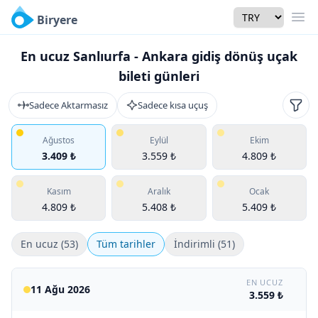
Currency
Biryere
Men
En ucuz Sanlıurfa - Ankara gidiş dönüş uçak
bileti günleri
Sadece Aktarmasız
Sadece kısa uçuş
Filtr
Ağustos
Eylül
Ekim
3.409 ₺
3.559 ₺
4.809 ₺
Kasım
Aralık
Ocak
4.809 ₺
5.408 ₺
5.409 ₺
En ucuz (53)
Tüm tarihler
İndirimli (51)
EN UCUZ
11 Ağu 2026
3.559 ₺