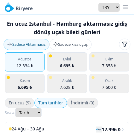
Currency
Biryere
Men
En ucuz Istanbul - Hamburg aktarmasız gidiş
dönüş uçak bileti günleri
Sadece Aktarmasız
Sadece kısa uçuş
Filtr
Ağustos
Eylül
Ekim
12.334 ₺
6.695 ₺
7.358 ₺
Kasım
Aralık
Ocak
6.695 ₺
7.628 ₺
7.600 ₺
En ucuz (9)
Tüm tarihler
İndirimli (0)
Sırala:
24 Ağu – 30 Ağu
12.996 ₺