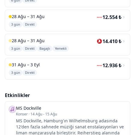
6 gün
Direkt
28 Ağu – 31 Ağu
12.554 ₺
3 gün
Direkt
28 Ağu – 31 Ağu
14.410 ₺
3 gün
Direkt
Bagajlı
Yemekli
31 Ağu – 3 Eyl
12.936 ₺
3 gün
Direkt
Etkinlikler
MS Dockville
Konser
·
14 Ağu - 15 Ağu
MS Dockville, Hamburg'ın Wilhelmsburg adasında
12'den fazla sahnede müziği sanat enstalasyonları ve
liman manzarasıyla birleştirir. Reiherstieg alanında