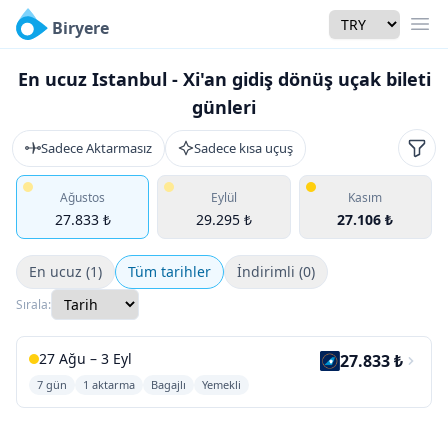
Currency
Biryere
Men
En ucuz Istanbul - Xi'an gidiş dönüş uçak bileti
günleri
Sadece Aktarmasız
Sadece kısa uçuş
Filtr
Ağustos
Eylül
Kasım
27.833 ₺
29.295 ₺
27.106 ₺
En ucuz (1)
Tüm tarihler
İndirimli (0)
Sırala:
27 Ağu – 3 Eyl
27.833 ₺
7 gün
1 aktarma
Bagajlı
Yemekli