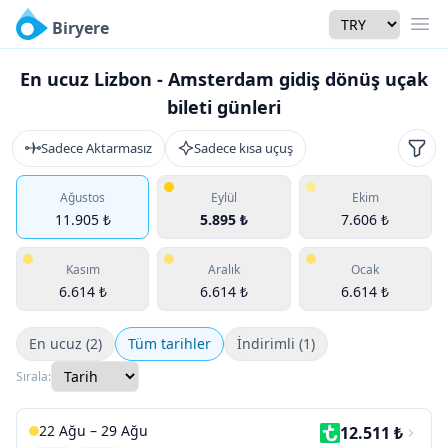
Currency
Biryere
Men
En ucuz Lizbon - Amsterdam gidiş dönüş uçak
bileti günleri
Sadece Aktarmasız
Sadece kısa uçuş
Filtr
Ağustos
Eylül
Ekim
11.905 ₺
5.895 ₺
7.606 ₺
Kasım
Aralık
Ocak
6.614 ₺
6.614 ₺
6.614 ₺
En ucuz (2)
Tüm tarihler
İndirimli (1)
Sırala:
22 Ağu – 29 Ağu
12.511 ₺