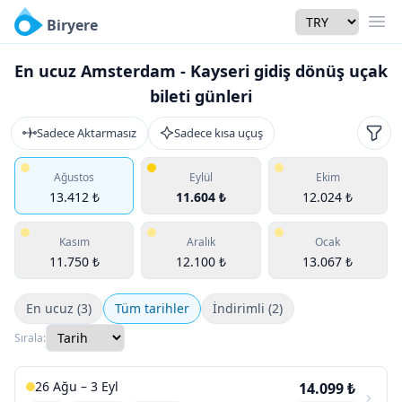
Currency
Biryere
Men
En ucuz Amsterdam - Kayseri gidiş dönüş uçak
bileti günleri
Sadece Aktarmasız
Sadece kısa uçuş
Filtr
Ağustos
Eylül
Ekim
13.412 ₺
11.604 ₺
12.024 ₺
Kasım
Aralık
Ocak
11.750 ₺
12.100 ₺
13.067 ₺
En ucuz (3)
Tüm tarihler
İndirimli (2)
Sırala:
26 Ağu – 3 Eyl
14.099 ₺