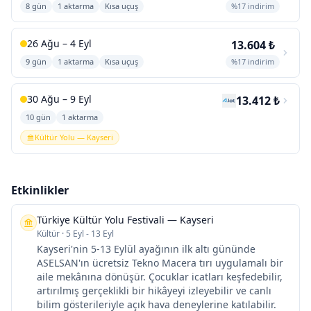
8 gün
1 aktarma
Kısa uçuş
%17 indirim
26 Ağu – 4 Eyl
13.604 ₺
9 gün
1 aktarma
Kısa uçuş
%17 indirim
30 Ağu – 9 Eyl
13.412 ₺
10 gün
1 aktarma
Kültür Yolu — Kayseri
Etkinlikler
Türkiye Kültür Yolu Festivali — Kayseri
Kültür
·
5 Eyl - 13 Eyl
Kayseri'nin 5-13 Eylül ayağının ilk altı gününde
ASELSAN'ın ücretsiz Tekno Macera tırı uygulamalı bir
aile mekânına dönüşür. Çocuklar icatları keşfedebilir,
artırılmış gerçeklikli bir hikâyeyi izleyebilir ve canlı
bilim gösterileriyle açık hava deneylerine katılabilir.