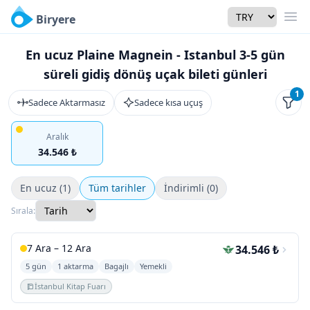
Currency
Biryere
Men
En ucuz Plaine Magnein - Istanbul 3-5 gün
süreli gidiş dönüş uçak bileti günleri
1
Sadece Aktarmasız
Sadece kısa uçuş
Filtr
Aralık
34.546 ₺
En ucuz (1)
Tüm tarihler
İndirimli (0)
Sırala:
7 Ara – 12 Ara
34.546 ₺
5 gün
1 aktarma
Bagajlı
Yemekli
İstanbul Kitap Fuarı