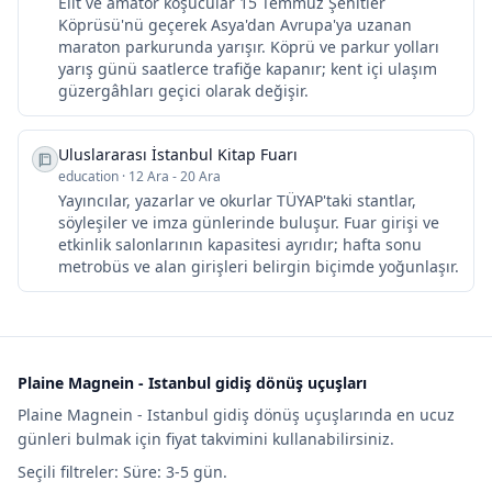
Elit ve amatör koşucular 15 Temmuz Şehitler
Köprüsü'nü geçerek Asya'dan Avrupa'ya uzanan
maraton parkurunda yarışır. Köprü ve parkur yolları
yarış günü saatlerce trafiğe kapanır; kent içi ulaşım
güzergâhları geçici olarak değişir.
Uluslararası İstanbul Kitap Fuarı
education
·
12 Ara - 20 Ara
Yayıncılar, yazarlar ve okurlar TÜYAP'taki stantlar,
söyleşiler ve imza günlerinde buluşur. Fuar girişi ve
etkinlik salonlarının kapasitesi ayrıdır; hafta sonu
metrobüs ve alan girişleri belirgin biçimde yoğunlaşır.
Plaine Magnein - Istanbul gidiş dönüş uçuşları
Plaine Magnein - Istanbul gidiş dönüş uçuşlarında en ucuz
günleri bulmak için fiyat takvimini kullanabilirsiniz.
Seçili filtreler: Süre: 3-5 gün.