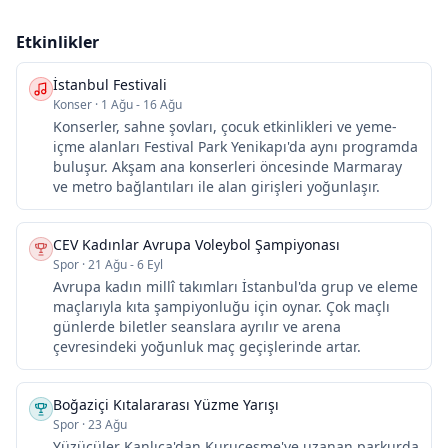
Etkinlikler
İstanbul Festivali
Konser
·
1 Ağu - 16 Ağu
Konserler, sahne şovları, çocuk etkinlikleri ve yeme-
içme alanları Festival Park Yenikapı'da aynı programda
buluşur. Akşam ana konserleri öncesinde Marmaray
ve metro bağlantıları ile alan girişleri yoğunlaşır.
CEV Kadınlar Avrupa Voleybol Şampiyonası
Spor
·
21 Ağu - 6 Eyl
Avrupa kadın millî takımları İstanbul'da grup ve eleme
maçlarıyla kıta şampiyonluğu için oynar. Çok maçlı
günlerde biletler seanslara ayrılır ve arena
çevresindeki yoğunluk maç geçişlerinde artar.
Boğaziçi Kıtalararası Yüzme Yarışı
Spor
·
23 Ağu
Yüzücüler Kanlıca'dan Kuruçeşme'ye uzanan parkurda