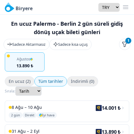
Currency
Biryere
Men
En ucuz Palermo - Berlin 2 gün süreli gidiş
dönüş uçak bileti günleri
1
Sadece Aktarmasız
Sadece kısa uçuş
Filtr
Ağustos
13.890 ₺
En ucuz (2)
Tüm tarihler
İndirimli (0)
Sırala:
8 Ağu – 10 Ağu
14.001 ₺
2 gün
Direkt
İyi hava
31 Ağu – 2 Eyl
13.890 ₺