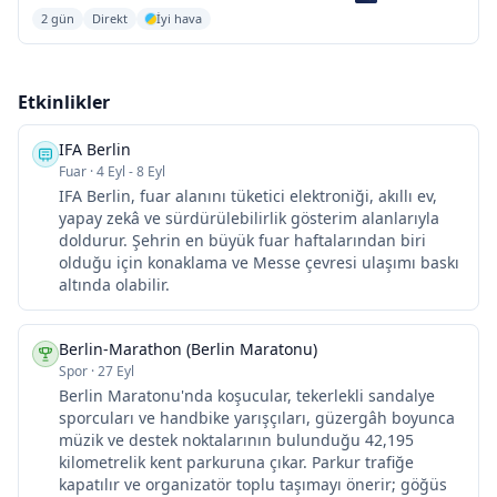
2 gün
Direkt
İyi hava
Etkinlikler
IFA Berlin
Fuar
·
4 Eyl - 8 Eyl
IFA Berlin, fuar alanını tüketici elektroniği, akıllı ev,
yapay zekâ ve sürdürülebilirlik gösterim alanlarıyla
doldurur. Şehrin en büyük fuar haftalarından biri
olduğu için konaklama ve Messe çevresi ulaşımı baskı
altında olabilir.
Berlin-Marathon (Berlin Maratonu)
Spor
·
27 Eyl
Berlin Maratonu'nda koşucular, tekerlekli sandalye
sporcuları ve handbike yarışçıları, güzergâh boyunca
müzik ve destek noktalarının bulunduğu 42,195
kilometrelik kent parkuruna çıkar. Parkur trafiğe
kapatılır ve organizatör toplu taşımayı önerir; göğüs