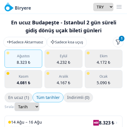
Currency
Biryere
Men
En ucuz Budapeşte - Istanbul 2 gün süreli
gidiş dönüş uçak bileti günleri
1
Sadece Aktarmasız
Sadece kısa uçuş
Filtr
Ağustos
Eylül
Ekim
8.323 ₺
4.232 ₺
4.172 ₺
Kasım
Aralık
Ocak
4.081 ₺
4.167 ₺
5.090 ₺
En ucuz (1)
Tüm tarihler
İndirimli (0)
Sırala:
14 Ağu – 16 Ağu
8.323 ₺