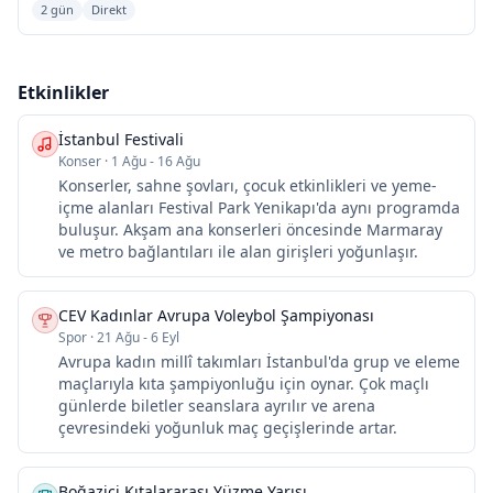
2 gün
Direkt
Etkinlikler
İstanbul Festivali
Konser
·
1 Ağu - 16 Ağu
Konserler, sahne şovları, çocuk etkinlikleri ve yeme-
içme alanları Festival Park Yenikapı'da aynı programda
buluşur. Akşam ana konserleri öncesinde Marmaray
ve metro bağlantıları ile alan girişleri yoğunlaşır.
CEV Kadınlar Avrupa Voleybol Şampiyonası
Spor
·
21 Ağu - 6 Eyl
Avrupa kadın millî takımları İstanbul'da grup ve eleme
maçlarıyla kıta şampiyonluğu için oynar. Çok maçlı
günlerde biletler seanslara ayrılır ve arena
çevresindeki yoğunluk maç geçişlerinde artar.
Boğaziçi Kıtalararası Yüzme Yarışı