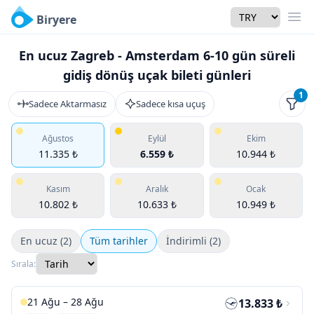
Currency
Biryere
Men
En ucuz Zagreb - Amsterdam 6-10 gün süreli
gidiş dönüş uçak bileti günleri
1
Sadece Aktarmasız
Sadece kısa uçuş
Filtr
Ağustos
Eylül
Ekim
11.335 ₺
6.559 ₺
10.944 ₺
Kasım
Aralık
Ocak
10.802 ₺
10.633 ₺
10.949 ₺
En ucuz (2)
Tüm tarihler
İndirimli (2)
Sırala:
21 Ağu – 28 Ağu
13.833 ₺