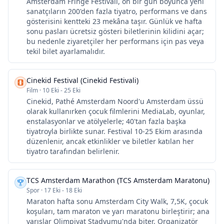
Amsterdam Fringe Festivali, on bir gün boyunca yeni
sanatçıların 200'den fazla tiyatro, performans ve dans
gösterisini kentteki 23 mekâna taşır. Günlük ve hafta
sonu pasları ücretsiz gösteri biletlerinin kilidini açar;
bu nedenle ziyaretçiler her performans için pas veya
tekil bilet ayarlamalıdır.
Cinekid Festival (Cinekid Festivali)
Film
·
10 Eki - 25 Eki
Cinekid, Pathé Amsterdam Noord'u Amsterdam üssü
olarak kullanırken çocuk filmlerini MediaLab, oyunlar,
enstalasyonlar ve atölyelerle; 40'tan fazla başka
tiyatroyla birlikte sunar. Festival 10-25 Ekim arasında
düzenlenir, ancak etkinlikler ve biletler katılan her
tiyatro tarafından belirlenir.
TCS Amsterdam Marathon (TCS Amsterdam Maratonu)
Spor
·
17 Eki - 18 Eki
Maraton hafta sonu Amsterdam City Walk, 7,5K, çocuk
koşuları, tam maraton ve yarı maratonu birleştirir; ana
yarışlar Olimpiyat Stadyumu'nda biter. Organizatör