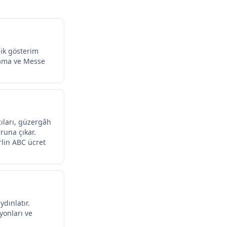
rlik gösterim
klama ve Messe
çıları, güzergâh
runa çıkar.
rlin ABC ücret
ydınlatır.
yonları ve