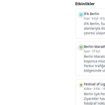
Etkinlikler
IFA Berlin
Fuar
·
4 Eyl - 8 E
IFA Berlin, fu
alanlarıyla d
çevresi ulaşım
Berlin-Marat
Spor
·
27 Eyl
Berlin Marato
boyunca müzik
Parkur trafiğ
bölgesinde ul
Festival of Lig
Kültür
·
9 Eki - 1
Berlin Işık Fe
Ziyaretler ha
fotoğraf nokt