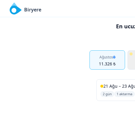
Biryere
En ucuz
Ağustos
11.326 ₺
21 Ağu – 23 Ağ
2 gün
1 aktarma