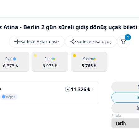
 Atina - Berlin 2 gün süreli gidiş dönüş uçak bileti
1
Sadece Aktarmasız
Sadece kısa uçuş
Filtrele
Eylül
Ekim
Kasım
6.375 ₺
6.973 ₺
5.765 ₺
u
11.326 ₺
Yağışlı
T
İ
Sırala: