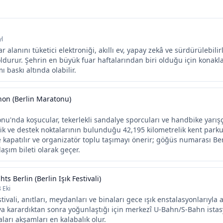
yl
ar alanını tüketici elektroniği, akıllı ev, yapay zekâ ve sürdürülebili
oldurur. Şehrin en büyük fuar haftalarından biri olduğu için kona
ı baskı altında olabilir.
hon (Berlin Maratonu)
nu'nda koşucular, tekerlekli sandalye sporcuları ve handbike yarış
 ve destek noktalarının bulunduğu 42,195 kilometrelik kent parku
e kapatılır ve organizatör toplu taşımayı önerir; göğüs numarası Be
aşım bileti olarak geçer.
hts Berlin (Berlin Işık Festivali)
8 Eki
stivali, anıtları, meydanları ve binaları gece ışık enstalasyonlarıyla a
va karardıktan sonra yoğunlaştığı için merkezî U-Bahn/S-Bahn istas
aları akşamları en kalabalık olur.