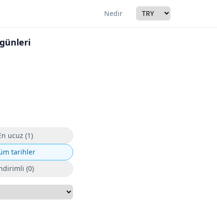
Currency
Nedir
 günleri
r
En ucuz (1)
üm tarihler
ndirimli (0)