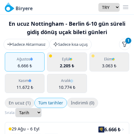
Currency
Biryere
Men
En ucuz Nottingham - Berlin 6-10 gün süreli
gidiş dönüş uçak bileti günleri
1
Sadece Aktarmasız
Sadece kısa uçuş
Filtr
Ağustos
Eylül
Ekim
6.666 ₺
2.205 ₺
3.063 ₺
Kasım
Aralık
11.672 ₺
10.774 ₺
En ucuz (1)
Tüm tarihler
İndirimli (0)
Sırala:
29 Ağu – 6 Eyl
6.666 ₺