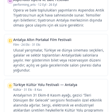
performing_arts
·
12 Eyl - 26 Eyl
Opera ve bale toplulukları yapımlarını Aspendos Antik
Tiyatrosu'nun açık hava sahnesinde sunar. Temsiller
ayrı biletlenir; tiyatronun Antalya merkezinin dışında
olması gece ulaşımı için ek süre gerektirir.
Antalya Altın Portakal Film Festivali
Film
·
24 Eki - 31 Eki
Ulusal yarışmalar, Türkiye ve dünya sineması seçkileri,
galalar ve sektör toplantıları Antalya'daki salonlara
yayılır. Her gösterimin bilet veya rezervasyon düzeni
ayrıdır; açılış ve gala gecelerinde salon çevresi daha
yoğundur.
Türkiye Kültür Yolu Festivali — Antalya
Kültür
·
31 Eki - 8 Kas
Antalya'nın 31 Ekim-8 Kasım ayağı, gezici “İleri
Dönüşen Bir Gelecek” sergisini festivalin özel etkinlik
alanında ağırlar. Sergi, elektronik ve endüstriyel
atıklardan üretilen heykellerle Kültür Yolu programını