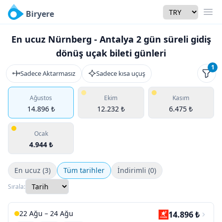
Currency
Biryere
Men
En ucuz Nürnberg - Antalya 2 gün süreli gidiş
dönüş uçak bileti günleri
1
Sadece Aktarmasız
Sadece kısa uçuş
Filtr
Ağustos
Ekim
Kasım
14.896 ₺
12.232 ₺
6.475 ₺
Ocak
4.944 ₺
En ucuz (3)
Tüm tarihler
İndirimli (0)
Sırala:
22 Ağu – 24 Ağu
14.896 ₺