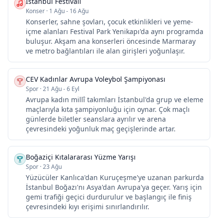
İstanbul Festivali
Konser
·
1 Ağu - 16 Ağu
Konserler, sahne şovları, çocuk etkinlikleri ve yeme-
içme alanları Festival Park Yenikapı'da aynı programda
buluşur. Akşam ana konserleri öncesinde Marmaray
ve metro bağlantıları ile alan girişleri yoğunlaşır.
CEV Kadınlar Avrupa Voleybol Şampiyonası
Spor
·
21 Ağu - 6 Eyl
Avrupa kadın millî takımları İstanbul'da grup ve eleme
maçlarıyla kıta şampiyonluğu için oynar. Çok maçlı
günlerde biletler seanslara ayrılır ve arena
çevresindeki yoğunluk maç geçişlerinde artar.
Boğaziçi Kıtalararası Yüzme Yarışı
Spor
·
23 Ağu
Yüzücüler Kanlıca'dan Kuruçeşme'ye uzanan parkurda
İstanbul Boğazı'nı Asya'dan Avrupa'ya geçer. Yarış için
gemi trafiği geçici durdurulur ve başlangıç ile finiş
çevresindeki kıyı erişimi sınırlandırılır.