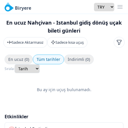
Currency
Biryere
Men
En ucuz Nahçivan - Istanbul gidiş dönüş uçak
bileti günleri
Sadece Aktarmasız
Sadece kısa uçuş
Filtr
En ucuz (0)
Tüm tarihler
İndirimli (0)
Sırala:
Bu ay için uçuş bulunamadı.
Etkinlikler