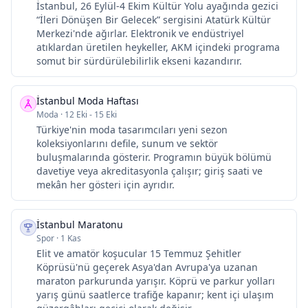
İstanbul, 26 Eylül-4 Ekim Kültür Yolu ayağında gezici
“İleri Dönüşen Bir Gelecek” sergisini Atatürk Kültür
Merkezi'nde ağırlar. Elektronik ve endüstriyel
atıklardan üretilen heykeller, AKM içindeki programa
somut bir sürdürülebilirlik ekseni kazandırır.
İstanbul Moda Haftası
Moda
·
12 Eki - 15 Eki
Türkiye'nin moda tasarımcıları yeni sezon
koleksiyonlarını defile, sunum ve sektör
buluşmalarında gösterir. Programın büyük bölümü
davetiye veya akreditasyonla çalışır; giriş saati ve
mekân her gösteri için ayrıdır.
İstanbul Maratonu
Spor
·
1 Kas
Elit ve amatör koşucular 15 Temmuz Şehitler
Köprüsü'nü geçerek Asya'dan Avrupa'ya uzanan
maraton parkurunda yarışır. Köprü ve parkur yolları
yarış günü saatlerce trafiğe kapanır; kent içi ulaşım