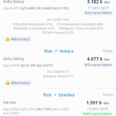
3.182 ₺
Gidiş Dönüş
'den
11 yeni tarih
Ağu (6.475)
Eyl (3.486)
Eki (3.468)
Kas (3.182)
%3'e varan İndirim
Ara Tatil(3.182)
İstanbul Maratonu(3.472)
Contemporary İstanbul(3.486)
Kadınlar EuroVolley(6.475)
Boğaziçi Yüzme Yarışı(6.925)
Zafer Kupası(6.475)
👍 Aktarmasız
Rize
Ankara
Türkiye
4.077 ₺
Gidiş Dönüş
'den
%1'e varan İndirim
Ağu (4.816)
Eyl (4.109)
Kas (4.077)
Ara Tatil(4.077)
Ankara Film(4.077)
👍 Aktarmasız
Rize
Istanbul
Türkiye
1.591 ₺
Tek Yön
'den
13 yeni tarih
Ağu (3.455)
Eyl (1.855)
Eki (1.591)
Kas (1.906)
Ara (2.503)
%36'e varan İndirim