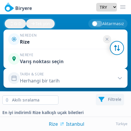
Currency
Biryere
Men
G-D
Tek yön
Aktarmasız
NEREDEN
Rize
NEREYE
Varış noktası seçin
TARIH & SÜRE
Herhangi bir tarih
Filtrele
En iyi indirimli Rize kalkışlı uçak biletleri
Rize
Istanbul
Türkiye