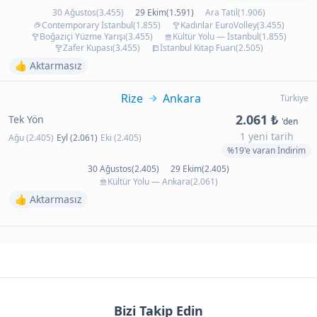
30 Ağustos(3.455)
29 Ekim(1.591)
Ara Tatil(1.906)
Contemporary İstanbul(1.855)
Kadınlar EuroVolley(3.455)
Boğaziçi Yüzme Yarışı(3.455)
Kültür Yolu — İstanbul(1.855)
Zafer Kupası(3.455)
İstanbul Kitap Fuarı(2.505)
👍 Aktarmasız
Rize
Ankara
Türkiye
2.061 ₺
Tek Yön
'den
1 yeni tarih
Ağu (2.405)
Eyl (2.061)
Eki (2.405)
%19'e varan İndirim
30 Ağustos(2.405)
29 Ekim(2.405)
Kültür Yolu — Ankara(2.061)
👍 Aktarmasız
Bizi Takip Edin