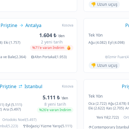
👎 Uzun uçuş
Priştine
Antalya
P
Kosova
1.604 ₺
Tek Yön
'den
2 yeni tarih
4)
Eki (1.757)
Ağu (4.082)
Eyl (4.098)
%71'e varan İndirim
 ve Bale(2.364)
Altın Portakal(1.953)
İzmir Fuarı(4
👎 Uzun uçuş
Priştine
Istanbul
Pri
Kosova
Tek Yön
5.111 ₺
'den
Oca (2.722)
Ağu (2.678)
8 yeni tarih
11)
Eyl (5.111)
Eki (2.622)
Kas (2.705)
Ar
2)
Ara (5.497)
%26'e varan İndirim
Yeni Yıl(2.722)
Ort
Ortodoks Noel(5.497)
nbul(5.223)
Boğaziçi Yüzme Yarışı(5.111)
Contemporary İstanbul