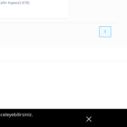
Zafer Kupası(2.678)
1
celeyebilirsiniz.