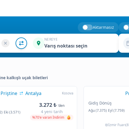
Aktarmasız
NEREYE
Varış noktası seçin
ine kalkışlı uçak biletleri
Priştine
Antalya
P
Kosova
Gidiş Dönüş
3.272 ₺
'den
Ağu (7.375)
Eyl (7.759)
4 yeni tarih
2)
Eki (3.571)
%70'e varan İndirim
İzmir Fuarı(8