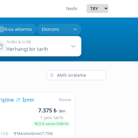
Currency
Nedir
Kısa aktarma
TARIH & SÜRE
Herhangi bir tarih
riştine
İzmir
Kosova
7.375 ₺
'den
1 yeni tarih
%22'e varan İndirim
.123)
Maratonİzmir(7.759)