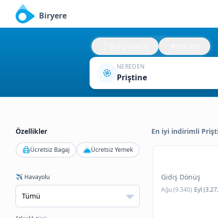
Biryere
Gidiş-Dönüş
Tek yön
NEREDEN
Priştine
Özellikler
En iyi indirimli Prişt
Ücretsiz Bagaj
Ücretsiz Yemek
Gidiş Dönüş
✈️ Havayolu
Ağu (9.340)
Eyl (3.27