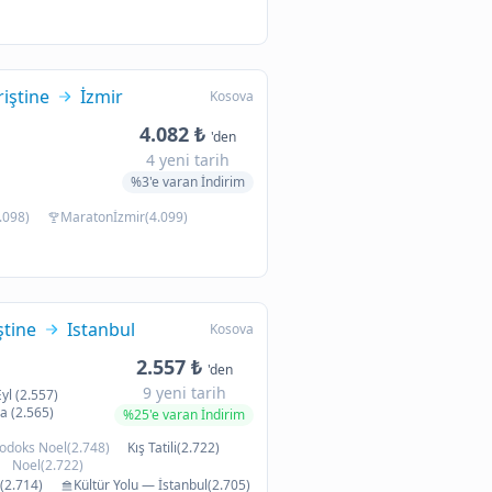
riştine
İzmir
Kosova
4.082 ₺
'den
4 yeni tarih
%3'e varan İndirim
.098)
Maratonİzmir(4.099)
ştine
Istanbul
Kosova
2.557 ₺
'den
9 yeni tarih
Eyl (2.557)
a (2.565)
%25'e varan İndirim
odoks Noel(2.748)
Kış Tatili(2.722)
Noel(2.722)
(2.714)
Kültür Yolu — İstanbul(2.705)