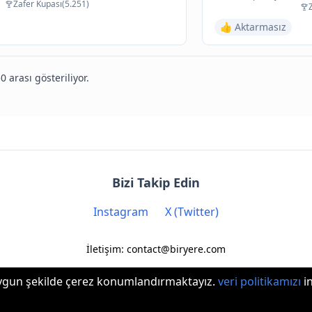
Zafer Kupası(5.251)
👍 Aktarmasız
0 arası gösteriliyor.
Bizi Takip Edin
Instagram
X (Twitter)
İletişim: contact@biryere.com
 uygun şekilde çerez konumlandırmaktayız.
veri politikamızı
in