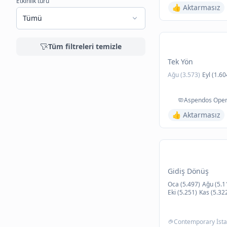
Etkinlik türü
👍 Aktarmasız
Tümü
Tüm filtreleri temizle
Tek Yön
Ağu (3.573)
Eyl (1.60
Aspendos Opera
👍 Aktarmasız
Gidiş Dönüş
Oca (5.497)
Ağu (5.1
Eki (5.251)
Kas (5.32
Contemporary İsta