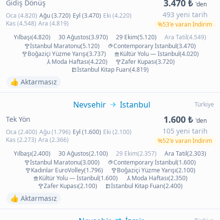
3.470 ₺
Gidiş Dönüş
'den
493 yeni tarih
Oca (4.820)
Ağu (3.720)
Eyl (3.470)
Eki (4.220)
Kas (4.548)
Ara (4.819)
%53'e varan İndirim
Yılbaşı(4.820)
30 Ağustos(3.970)
29 Ekim(5.120)
Ara Tatil(4.549)
İstanbul Maratonu(5.120)
Contemporary İstanbul(3.470)
Boğaziçi Yüzme Yarışı(3.737)
Kültür Yolu — İstanbul(4.020)
Moda Haftası(4.220)
Zafer Kupası(3.720)
İstanbul Kitap Fuarı(4.819)
👍 Aktarmasız
Nevsehir
Istanbul
Türkiye
1.600 ₺
Tek Yön
'den
105 yeni tarih
Oca (2.400)
Ağu (1.796)
Eyl (1.600)
Eki (2.100)
Kas (2.273)
Ara (2.366)
%52'e varan İndirim
Yılbaşı(2.400)
30 Ağustos(2.100)
29 Ekim(2.357)
Ara Tatil(2.303)
İstanbul Maratonu(3.000)
Contemporary İstanbul(1.600)
Kadınlar EuroVolley(1.796)
Boğaziçi Yüzme Yarışı(2.100)
Kültür Yolu — İstanbul(1.600)
Moda Haftası(2.350)
Zafer Kupası(2.100)
İstanbul Kitap Fuarı(2.400)
👍 Aktarmasız