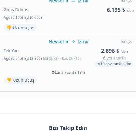
Nevsehir
İzmir
Türkiye
6.195 ₺
Gidiş Dönüş
'den
Ağu (6.195)
Eyl (6.665)
👎 Uzun uçuş
Nevsehir
İzmir
Türkiye
2.896 ₺
Tek Yön
'den
6 yeni tarih
Ağu (2.945)
Eyl (2.896)
Eki (3.737)
Kas (3.716)
%10'e varan İndirim
İzmir Fuarı(3.184)
👎 Uzun uçuş
Bizi Takip Edin