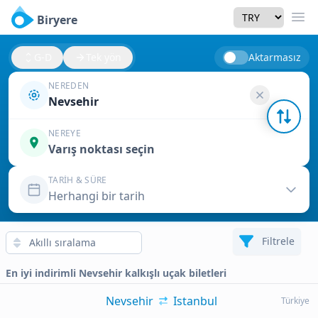
Currency
Biryere
Men
G-D
Tek yön
Aktarmasız
NEREDEN
Nevsehir
NEREYE
Varış noktası seçin
TARIH & SÜRE
Herhangi bir tarih
Filtrele
En iyi indirimli Nevsehir kalkışlı uçak biletleri
Nevsehir
Istanbul
Türkiye