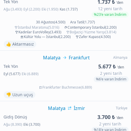
1.737 ₺
Tek Yön
'den
12 yeni tarih
Ağu (3.493)
Eyl (2.200)
Eki (1.950)
Kas (1.737)
%23'e varan İndirim
30 Ağustos(4.500)
Ara Tatil(1.737)
İstanbul Maratonu(5.016)
Contemporary İstanbul(2.200)
Kadınlar EuroVolley(3.493)
Boğaziçi Yüzme Yarışı(3.814)
Kültür Yolu — İstanbul(2.200)
Zafer Kupası(4.500)
👍 Aktarmasız
Malatya
Frankfurt
Almanya
5.677 ₺
Tek Yön
'den
2 yeni tarih
Eyl (5.677)
Eki (6.889)
%6'e varan İndirim
Frankfurter Buchmesse(6.889)
👎 Uzun uçuş
Malatya
İzmir
Türkiye
3.700 ₺
Gidiş Dönüş
'den
2 yeni tarih
Ağu (8.390)
Eki (3.700)
%18'e varan İndirim