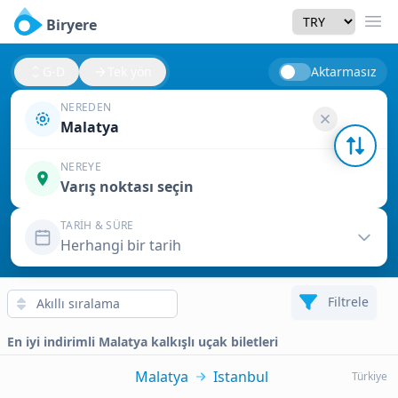
Currency
Biryere
Men
G-D
Tek yön
Aktarmasız
NEREDEN
Malatya
NEREYE
Varış noktası seçin
TARIH & SÜRE
Herhangi bir tarih
Filtrele
En iyi indirimli Malatya kalkışlı uçak biletleri
Malatya
Istanbul
Türkiye