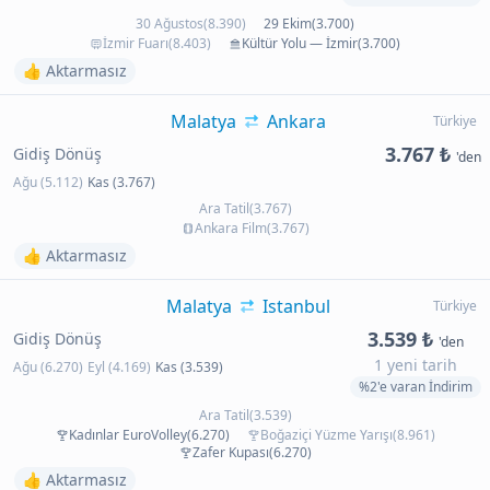
30 Ağustos(8.390)
29 Ekim(3.700)
İzmir Fuarı(8.403)
Kültür Yolu — İzmir(3.700)
👍 Aktarmasız
Malatya
Ankara
Türkiye
3.767 ₺
Gidiş Dönüş
'den
Ağu (5.112)
Kas (3.767)
Ara Tatil(3.767)
Ankara Film(3.767)
👍 Aktarmasız
Malatya
Istanbul
Türkiye
3.539 ₺
Gidiş Dönüş
'den
1 yeni tarih
Ağu (6.270)
Eyl (4.169)
Kas (3.539)
%2'e varan İndirim
Ara Tatil(3.539)
Kadınlar EuroVolley(6.270)
Boğaziçi Yüzme Yarışı(8.961)
Zafer Kupası(6.270)
👍 Aktarmasız