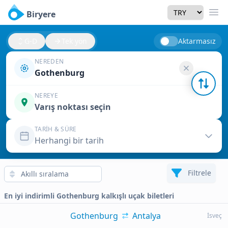
Currency
Biryere
Men
G-D
Tek yön
Aktarmasız
NEREDEN
Gothenburg
NEREYE
Varış noktası seçin
TARIH & SÜRE
Herhangi bir tarih
Filtrele
En iyi indirimli Gothenburg kalkışlı uçak biletleri
Gothenburg
Antalya
İsveç