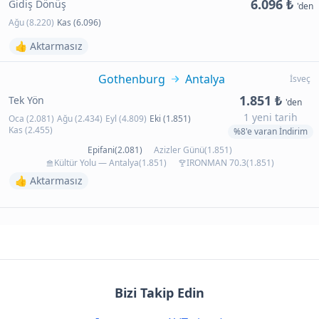
6.096 ₺
Gidiş Dönüş
'den
Ağu (8.220)
Kas (6.096)
👍 Aktarmasız
Gothenburg
Antalya
İsveç
1.851 ₺
Tek Yön
'den
1 yeni tarih
Oca (2.081)
Ağu (2.434)
Eyl (4.809)
Eki (1.851)
Kas (2.455)
%8'e varan İndirim
Epifani(2.081)
Azizler Günü(1.851)
Kültür Yolu — Antalya(1.851)
IRONMAN 70.3(1.851)
👍 Aktarmasız
Bizi Takip Edin