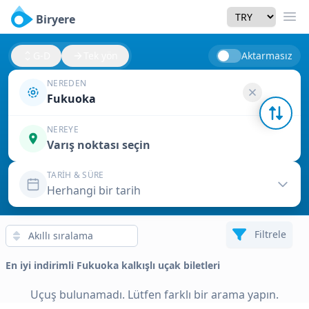
Currency
Biryere
Men
G-D
Tek yön
Aktarmasız
NEREDEN
Fukuoka
NEREYE
Varış noktası seçin
TARIH & SÜRE
Herhangi bir tarih
Filtrele
En iyi indirimli Fukuoka kalkışlı uçak biletleri
Uçuş bulunamadı. Lütfen farklı bir arama yapın.