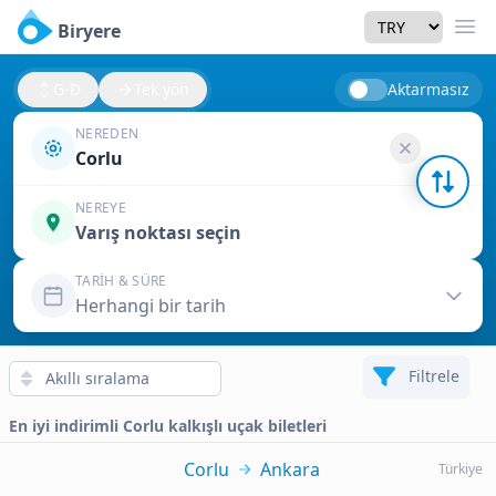
Currency
Biryere
Men
G-D
Tek yön
Aktarmasız
NEREDEN
Corlu
NEREYE
Varış noktası seçin
TARIH & SÜRE
Herhangi bir tarih
Filtrele
En iyi indirimli Corlu kalkışlı uçak biletleri
Corlu
Ankara
Türkiye