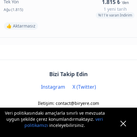
1.815 ₺
Tek Yön
'den
1 yeni tarih
Ağu (1.815)
%11'e varan İndirim
👍 Aktarmasız
Bizi Takip Edin
Instagram
X (Twitter)
İletişim: contact@biryere.com
Veri politikasındaki amaçlarla sınırlı ve mevzuata
uygun şekilde çerez konumlandırmaktayız.
veri
politikamızı
inceleyebilirsiniz.