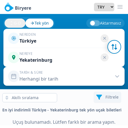
Currency
Biryere
Men
G-D
Tek yön
Aktarmasız
NEREDEN
Türkiye
NEREYE
Yekaterinburg
TARIH & SÜRE
Herhangi bir tarih
Filtrele
En iyi indirimli Türkiye - Yekaterinburg tek yön uçak biletleri
Uçuş bulunamadı. Lütfen farklı bir arama yapın.