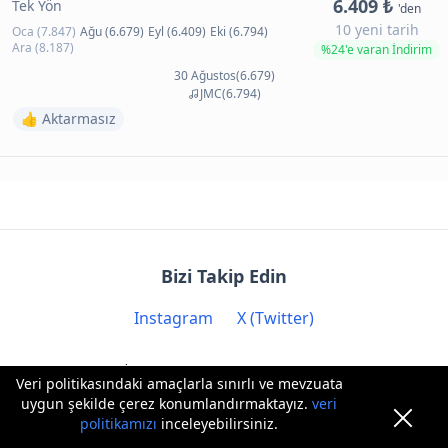
6.409 ₺
Tek Yön
'den
10 yeni tarih
Oca (7.847)
Ağu (6.679)
Eyl (6.409)
Eki (6.794)
Ara (8.187)
%24'e varan İndirim
30 Ağustos(6.679)
JMC(6.794)
👍 Aktarmasız
Bizi Takip Edin
Instagram
X (Twitter)
İletişim: contact@biryere.com
Veri politikasındaki amaçlarla sınırlı ve mevzuata
uygun şekilde çerez konumlandırmaktayız.
veri
politikamızı
inceleyebilirsiniz.