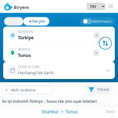
Currency
Biryere
Men
G-D
Tek yön
Aktarmasız
NEREDEN
Türkiye
NEREYE
Tunus
TARIH & SÜRE
Herhangi bir tarih
Filtrele
En iyi indirimli Türkiye - Tunus tek yön uçak biletleri
Istanbul
Tunus
Tunus