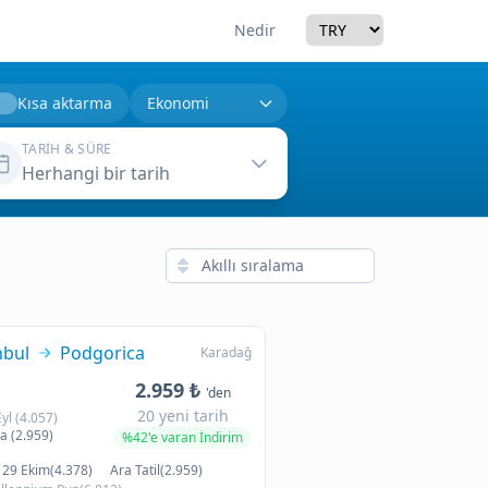
Currency
Nedir
Kısa aktarma
TARIH & SÜRE
Herhangi bir tarih
nbul
Podgorica
Karadağ
2.959 ₺
'den
20 yeni tarih
Eyl (4.057)
a (2.959)
%42'e varan İndirim
29 Ekim(4.378)
Ara Tatil(2.959)