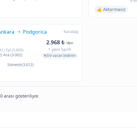
Mi
👍 Aktarmasız
Ankara
Podgorica
Karadağ
2.968 ₺
'den
1 yeni tarih
41)
Eyl (5.600)
2)
Ara (3.002)
%5'e varan İndirim
Sömestr(3.012)
0 arası gösteriliyor.