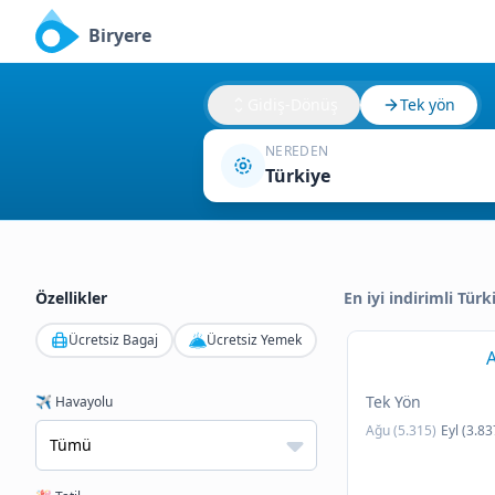
Biryere
Gidiş-Dönüş
Tek yön
NEREDEN
Türkiye
Özellikler
En iyi indirimli Tür
Ücretsiz Bagaj
Ücretsiz Yemek
A
Tek Yön
✈️ Havayolu
Ağu (5.315)
Eyl (3.83