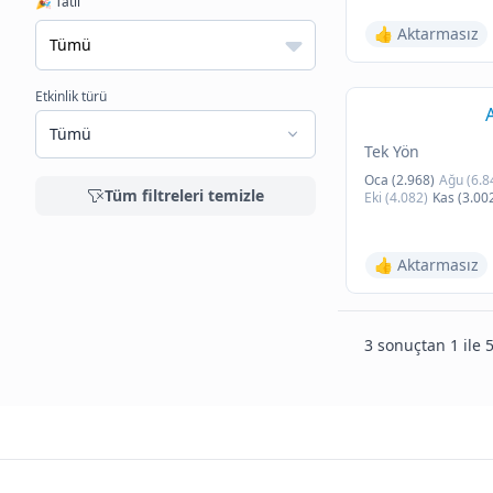
🎉 Tatil
👍 Aktarmasız
Etkinlik türü
Tümü
Tek Yön
Oca (2.968)
Ağu (6.8
Tüm filtreleri temizle
Eki (4.082)
Kas (3.00
👍 Aktarmasız
3 sonuçtan 1 ile 5