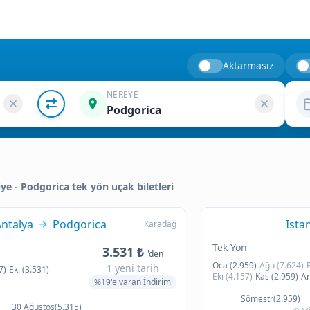
Aktarmasız
NEREYE
Podgorica
kiye - Podgorica tek yön uçak biletleri
ntalya
Podgorica
Ista
Karadağ
Tek Yön
3.531 ₺
'den
Oca (2.959)
Ağu (7.624)
1 yeni tarih
7)
Eki (3.531)
Eki (4.157)
Kas (2.959)
Ar
%19'e varan İndirim
Sömestr(2.959)
30 Ağustos(5.315)