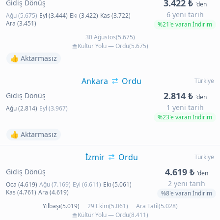
3.422 ₺
Gidiş Dönüş
'den
6 yeni tarih
Ağu (5.675)
Eyl (3.444)
Eki (3.422)
Kas (3.722)
Ara (3.451)
%21'e varan İndirim
30 Ağustos(5.675)
Kültür Yolu — Ordu(5.675)
👍 Aktarmasız
Ankara
Ordu
Türkiye
2.814 ₺
Gidiş Dönüş
'den
1 yeni tarih
Ağu (2.814)
Eyl (3.967)
%23'e varan İndirim
👍 Aktarmasız
İzmir
Ordu
Türkiye
4.619 ₺
Gidiş Dönüş
'den
2 yeni tarih
Oca (4.619)
Ağu (7.169)
Eyl (6.611)
Eki (5.061)
Kas (4.761)
Ara (4.619)
%8'e varan İndirim
Yılbaşı(5.019)
29 Ekim(5.061)
Ara Tatil(5.028)
Kültür Yolu — Ordu(8.411)