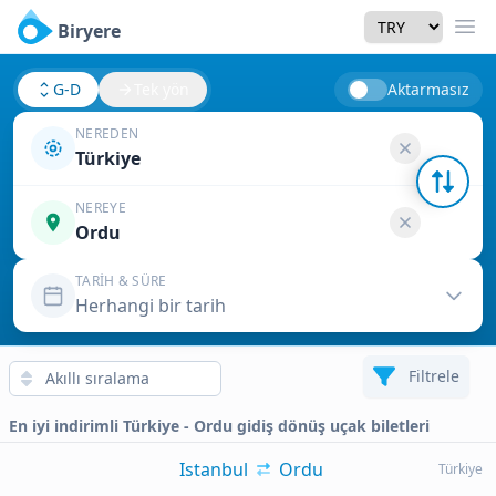
Currency
Biryere
Men
G-D
Tek yön
Aktarmasız
NEREDEN
Türkiye
NEREYE
Ordu
TARIH & SÜRE
Herhangi bir tarih
Filtrele
En iyi indirimli Türkiye - Ordu gidiş dönüş uçak biletleri
Istanbul
Ordu
Türkiye