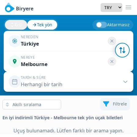
Currency
Biryere
Men
G-D
Tek yön
Aktarmasız
NEREDEN
Türkiye
NEREYE
Melbourne
TARIH & SÜRE
Herhangi bir tarih
Filtrele
En iyi indirimli Türkiye - Melbourne tek yön uçak biletleri
Uçuş bulunamadı. Lütfen farklı bir arama yapın.