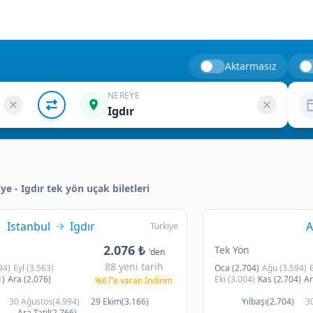
Aktarmasız
NEREYE
Igdır
iye - Igdır tek yön uçak biletleri
Istanbul
Igdır
A
Türkiye
2.076 ₺
Tek Yön
'den
88 yeni tarih
94)
Eyl (3.563)
Oca (2.704)
Ağu (3.594)
1)
Ara (2.076)
Eki (3.004)
Kas (2.704)
Ar
%67'e varan İndirim
30 Ağustos(4.994)
29 Ekim(3.166)
Yılbaşı(2.704)
3
Ara Tatil(2.766)