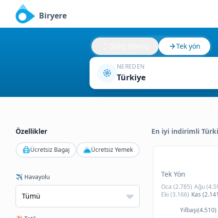
Biryere
Gidiş-Dönüş
Tek yön
NEREDEN
Türkiye
Özellikler
En iyi indirimli Türk
Ücretsiz Bagaj
Ücretsiz Yemek
Tek Yön
✈️ Havayolu
Oca (2.785)
Ağu (4.5
Eki (3.166)
Kas (2.14
Yılbaşı(4.510)