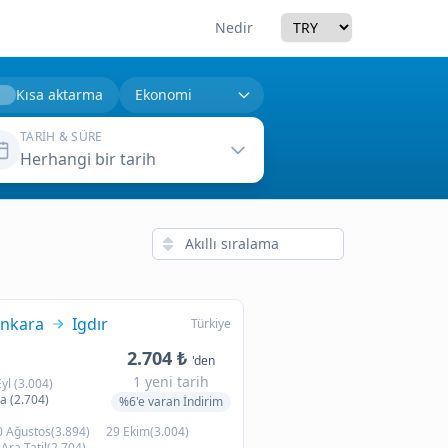
Currency
Nedir
Kısa aktarma
TARIH & SÜRE
Herhangi bir tarih
nkara
Igdır
Türkiye
2.704 ₺
'den
1 yeni tarih
Eyl (3.004)
a (2.704)
%6'e varan İndirim
0 Ağustos(3.894)
29 Ekim(3.004)
Ara Tatil(2.704)