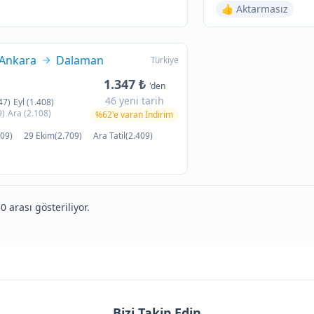
👍 Aktarmasız
Ankara
Dalaman
Türkiye
1.347 ₺
'den
46 yeni tarih
47)
Eyl (1.408)
9)
Ara (2.108)
%62'e varan İndirim
09)
29 Ekim(2.709)
Ara Tatil(2.409)
0 arası gösteriliyor.
Bizi Takip Edin