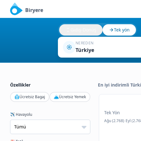
Biryere
Gidiş-Dönüş
Tek yön
NEREDEN
Türkiye
Özellikler
En iyi indirimli Tür
Ücretsiz Bagaj
Ücretsiz Yemek
Tek Yön
✈️ Havayolu
Ağu (2.768)
Eyl (2.76