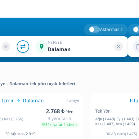
Aktarmasız
NEREYE
Dalaman
kiye - Dalaman tek yön uçak biletleri
İzmir
Dalaman
Ist
Türkiye
2.768 ₺
Tek Yön
'den
3 yeni tarih
8)
Kas (3.766)
Ağu (1.448)
Eyl (1.443)
Ek
Kas (1.403)
Ara (1.409)
%35'e varan İndirim
30 Ağustos(2.919)
30 Ağustos(1.475)