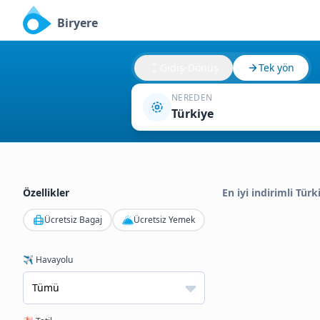
Biryere
Gidiş-Dönüş
Tek yön
NEREDEN
Türkiye
Özellikler
En iyi indirimli Tür
Ücretsiz Bagaj
Ücretsiz Yemek
✈️ Havayolu