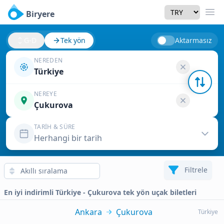
Currency
Biryere
Men
G-D
Tek yön
Aktarmasız
NEREDEN
Türkiye
NEREYE
Çukurova
TARIH & SÜRE
Herhangi bir tarih
Filtrele
En iyi indirimli Türkiye - Çukurova tek yön uçak biletleri
Ankara
Çukurova
Türkiye