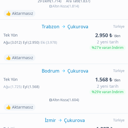
29 Ekim(1.714)
Ara Tatil(1.837)
Altın Koza(1.814)
👍 Aktarmasız
Trabzon
Çukurova
Türkiye
2.950 ₺
Tek Yön
'den
2 yeni tarih
Ağu (3.012)
Eyl (2.950)
Eki (3.978)
%27'e varan İndirim
👍 Aktarmasız
Bodrum
Çukurova
Türkiye
1.568 ₺
Tek Yön
'den
2 yeni tarih
Ağu (1.725)
Eyl (1.568)
%29'e varan İndirim
Altın Koza(1.604)
👍 Aktarmasız
İzmir
Çukurova
Türkiye