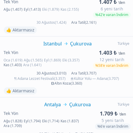
1.407 ₺
Tek Yön
'den
6 yeni tarih
Ağu (1.407)
Eyl (1.413)
Eki (1.879)
Kas (2.155)
%42'e varan İndirim
30 Ağustos(1.424)
Ara Tatil(2.161)
👍 Aktarmasız
Istanbul
Çukurova
Türkiye
1.403 ₺
Tek Yön
'den
12 yeni tarih
Oca (1.619)
Ağu (1.565)
Eyl (1.869)
Eki (3.357)
Kas (1.403)
Ara (1.641)
%58'e varan İndirim
30 Ağustos(3.010)
Ara Tatil(3.707)
Adana Lezzet Festivali(3.357)
Kültür Yolu — Adana(3.707)
Altın Koza(3.360)
👍 Aktarmasız
Antalya
Çukurova
Türkiye
1.709 ₺
Tek Yön
'den
5 yeni tarih
Ağu (1.828)
Eyl (1.794)
Eki (1.714)
Kas (1.837)
Ara (1.709)
%6'e varan İndirim