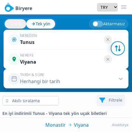
Currency
Biryere
Men
G-D
Tek yön
Aktarmasız
NEREDEN
Tunus
NEREYE
Viyana
TARIH & SÜRE
Herhangi bir tarih
Filtrele
En iyi indirimli Tunus - Viyana tek yön uçak biletleri
Monastir
Viyana
Avusturya