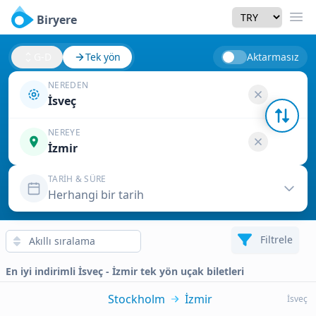
Currency
Biryere
Men
G-D
Tek yön
Aktarmasız
NEREDEN
İsveç
NEREYE
İzmir
TARIH & SÜRE
Herhangi bir tarih
Filtrele
En iyi indirimli İsveç - İzmir tek yön uçak biletleri
Stockholm
İzmir
İsveç