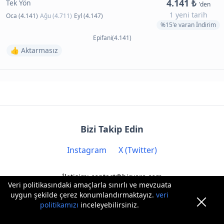
4.141 ₺
Tek Yön
'den
1 yeni tarih
Oca (4.141)
Ağu (4.711)
Eyl (4.147)
%15'e varan İndirim
Epifani(4.141)
👍 Aktarmasız
Bizi Takip Edin
Instagram
X (Twitter)
İletişim: contact@biryere.com
Veri politikasındaki amaçlarla sınırlı ve mevzuata
uygun şekilde çerez konumlandırmaktayız.
veri
politikamızı
inceleyebilirsiniz.