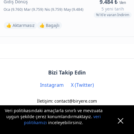
9.484 ₺
Gidiş Dönüş
'den
5 yeni tarih
Oca (9.760)
Mar (9.759)
Nis (9.759)
May (9.484)
%16'e varan İndirim
👍 Aktarmasız
👍 Bagajlı
Bizi Takip Edin
Instagram
X (Twitter)
İletişim: contact@biryere.com
Veri politikasındaki amaçlarla sınırlı ve mevzuata
uygun şekilde çerez konumlandırmaktayız.
veri
politikamızı
inceleyebilirsiniz.