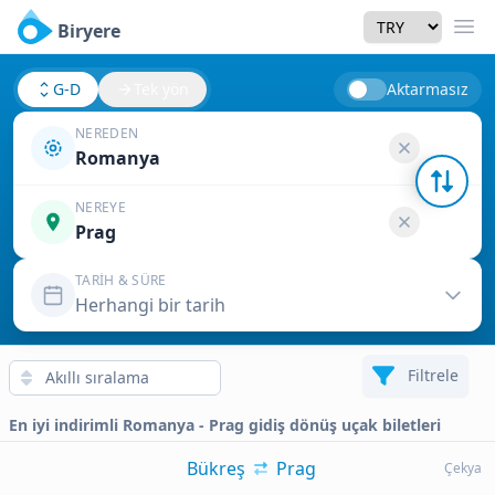
Currency
Biryere
Men
G-D
Tek yön
Aktarmasız
NEREDEN
Romanya
NEREYE
Prag
TARIH & SÜRE
Herhangi bir tarih
Filtrele
En iyi indirimli Romanya - Prag gidiş dönüş uçak biletleri
Bükreş
Prag
Çekya