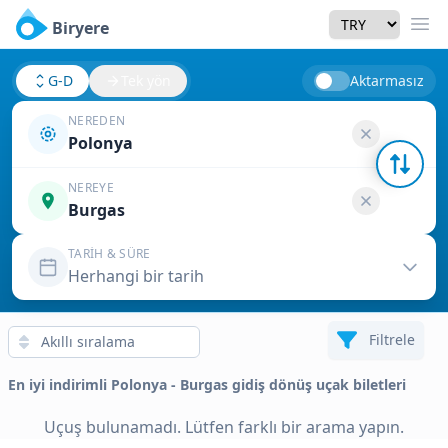
Currency
Biryere
Men
G-D
Tek yön
Aktarmasız
NEREDEN
Polonya
NEREYE
Burgas
TARIH & SÜRE
Herhangi bir tarih
Filtrele
En iyi indirimli Polonya - Burgas gidiş dönüş uçak biletleri
Uçuş bulunamadı. Lütfen farklı bir arama yapın.