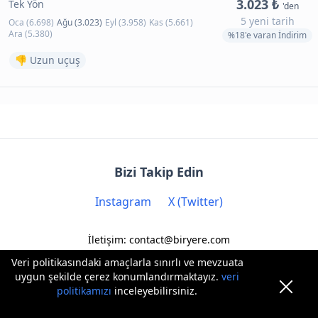
3.023 ₺
Tek Yön
'den
5 yeni tarih
Oca (6.698)
Ağu (3.023)
Eyl (3.958)
Kas (5.661)
Ara (5.380)
%18'e varan İndirim
👎 Uzun uçuş
Bizi Takip Edin
Instagram
X (Twitter)
İletişim: contact@biryere.com
Veri politikasındaki amaçlarla sınırlı ve mevzuata
uygun şekilde çerez konumlandırmaktayız.
veri
politikamızı
inceleyebilirsiniz.