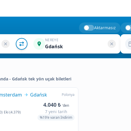
Aktarmasız
NEREYE
Gdańsk
landa - Gdańsk tek yön uçak biletleri
msterdam
Gdańsk
Polonya
4.040 ₺
'den
7 yeni tarih
0)
Eki (4.379)
%19'e varan İndirim