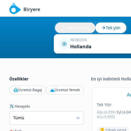
Biryere
Gidiş-Dönüş
Tek yön
NEREDEN
Hollanda
Özellikler
En iyi indirimli Hol
Ücretsiz Bagaj
Ücretsiz Yemek
A
Tek Yön
✈️ Havayolu
Ağu (6.059)
Eyl (4.04
Ara (5.893)
👎 Uzun uçuş