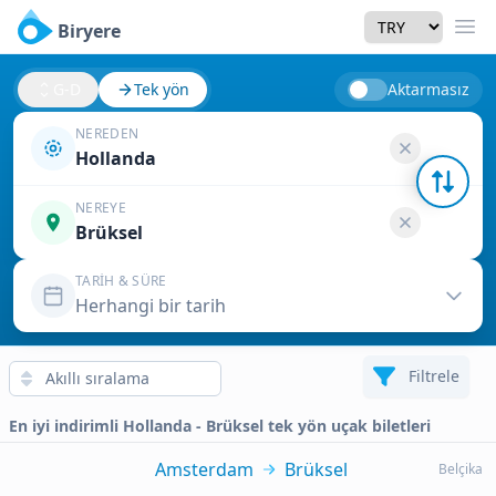
Currency
Biryere
Men
G-D
Tek yön
Aktarmasız
NEREDEN
Hollanda
NEREYE
Brüksel
TARIH & SÜRE
Herhangi bir tarih
Filtrele
En iyi indirimli Hollanda - Brüksel tek yön uçak biletleri
Amsterdam
Brüksel
Belçika