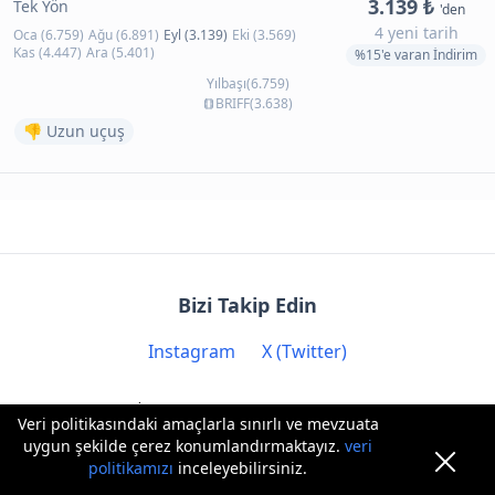
3.139 ₺
Tek Yön
'den
4 yeni tarih
Oca (6.759)
Ağu (6.891)
Eyl (3.139)
Eki (3.569)
Kas (4.447)
Ara (5.401)
%15'e varan İndirim
Yılbaşı(6.759)
BRIFF(3.638)
👎 Uzun uçuş
Bizi Takip Edin
Instagram
X (Twitter)
İletişim: contact@biryere.com
Veri politikasındaki amaçlarla sınırlı ve mevzuata
uygun şekilde çerez konumlandırmaktayız.
veri
politikamızı
inceleyebilirsiniz.