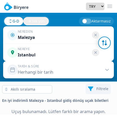
Currency
Biryere
Men
G-D
Tek yön
Aktarmasız
NEREDEN
Malezya
NEREYE
Istanbul
TARIH & SÜRE
Herhangi bir tarih
Filtrele
En iyi indirimli Malezya - Istanbul gidiş dönüş uçak biletleri
Uçuş bulunamadı. Lütfen farklı bir arama yapın.