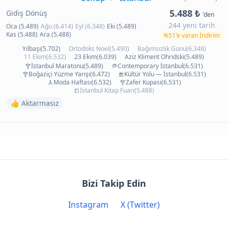
5.488 ₺
Gidiş Dönüş
'den
244 yeni tarih
Oca (5.489)
Ağu (6.414)
Eyl (6.348)
Eki (5.489)
Kas (5.488)
Ara (5.488)
%51'e varan İndirim
Yılbaşı(5.702)
Ortodoks Noel(5.490)
Bağımsızlık Günü(6.348)
11 Ekim(6.532)
23 Ekim(6.039)
Aziz Kliment Ohridski(5.489)
İstanbul Maratonu(5.489)
Contemporary İstanbul(6.531)
Boğaziçi Yüzme Yarışı(6.472)
Kültür Yolu — İstanbul(6.531)
Moda Haftası(6.532)
Zafer Kupası(6.531)
İstanbul Kitap Fuarı(5.488)
👍 Aktarmasız
Bizi Takip Edin
Instagram
X (Twitter)