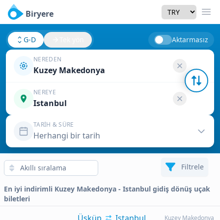
Currency
Biryere
Men
G-D
Tek yön
Aktarmasız
NEREDEN
Kuzey Makedonya
NEREYE
Istanbul
TARIH & SÜRE
Herhangi bir tarih
Filtrele
En iyi indirimli Kuzey Makedonya - Istanbul gidiş dönüş uçak
biletleri
Üsküp
Istanbul
Kuzey Makedonya