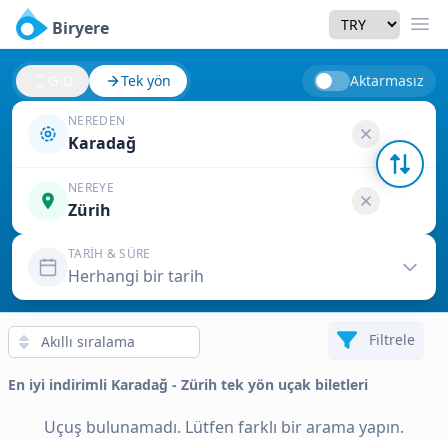
Currency
Biryere
Men
G-D
Tek yön
Aktarmasız
NEREDEN
Karadağ
NEREYE
Zürih
TARIH & SÜRE
Herhangi bir tarih
Filtrele
En iyi indirimli Karadağ - Zürih tek yön uçak biletleri
Uçuş bulunamadı. Lütfen farklı bir arama yapın.