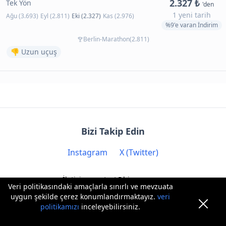
2.327 ₺
Tek Yön
'den
1 yeni tarih
Ağu (3.693)
Eyl (2.811)
Eki (2.327)
Kas (2.976)
%9'e varan İndirim
Berlin-Marathon(2.811)
👎 Uzun uçuş
Bizi Takip Edin
Instagram
X (Twitter)
İletişim: contact@biryere.com
Veri politikasındaki amaçlarla sınırlı ve mevzuata
uygun şekilde çerez konumlandırmaktayız.
veri
politikamızı
inceleyebilirsiniz.