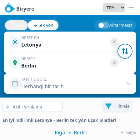
Currency
Biryere
Men
G-D
Tek yön
Aktarmasız
NEREDEN
Letonya
NEREYE
Berlin
TARIH & SÜRE
Herhangi bir tarih
Filtrele
En iyi indirimli Letonya - Berlin tek yön uçak biletleri
Riga
Berlin
Almanya