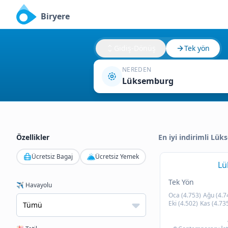
Biryere
Gidiş-Dönüş
Tek yön
NEREDEN
Lüksemburg
Özellikler
En iyi indirimli Lük
Ücretsiz Bagaj
Ücretsiz Yemek
Lü
Tek Yön
✈️ Havayolu
Oca (4.753)
Ağu (4.7
Eki (4.502)
Kas (4.73