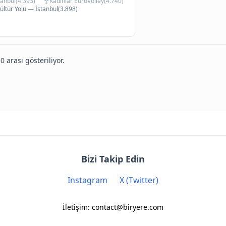
anbul(4.393)
Kadınlar EuroVolley(4.740)
ültür Yolu — İstanbul(3.898)
0 arası gösteriliyor.
Bizi Takip Edin
Instagram
X (Twitter)
İletişim: contact@biryere.com