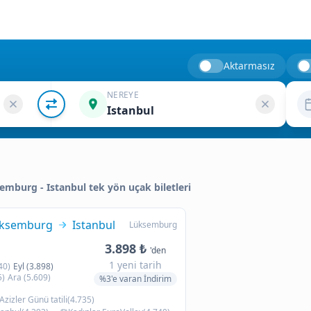
Aktarmasız
NEREYE
Istanbul
semburg - Istanbul tek yön uçak biletleri
ksemburg
Istanbul
Lüksemburg
3.898 ₺
'den
1 yeni tarih
40)
Eyl (3.898)
5)
Ara (5.609)
%3'e varan İndirim
Azizler Günü tatili(4.735)