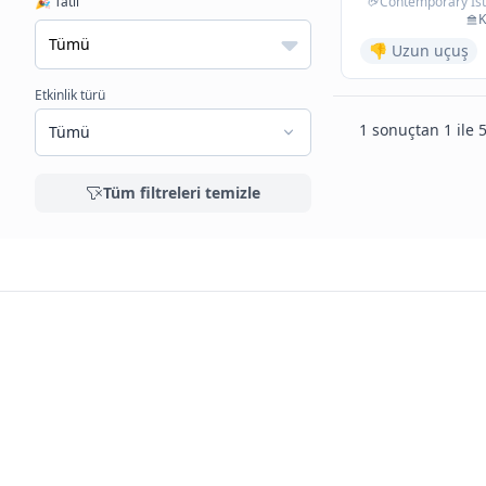
🎉 Tatil
Contemporary İst
K
👎 Uzun uçuş
Etkinlik türü
1 sonuçtan 1 ile 5
Tümü
Tüm filtreleri temizle