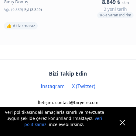
8.849 ₺
Gidiş Dönüş
'den
3 yeni tarih
Ağu (9.839)
Eyl (8.849)
%5'e varan İndirim
👍 Aktarmasız
Bizi Takip Edin
Instagram
X (Twitter)
İletişim: contact@biryere.com
Veri politikasındaki amaçlarla sınırlı ve mevzuata
uygun şekilde çerez konumlandırmaktayız.
veri
politikamızı
inceleyebilirsiniz.