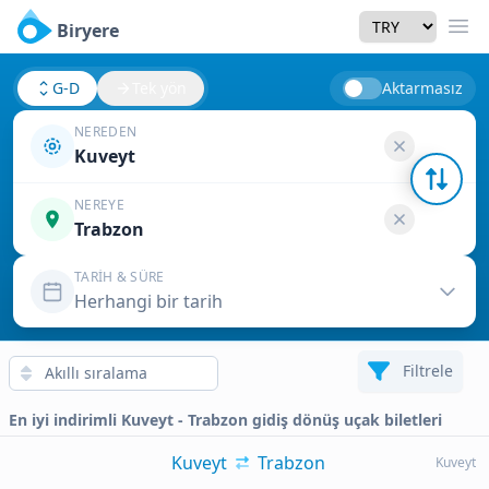
Currency
Biryere
Men
G-D
Tek yön
Aktarmasız
NEREDEN
Kuveyt
NEREYE
Trabzon
TARIH & SÜRE
Herhangi bir tarih
Filtrele
En iyi indirimli Kuveyt - Trabzon gidiş dönüş uçak biletleri
Kuveyt
Trabzon
Kuveyt