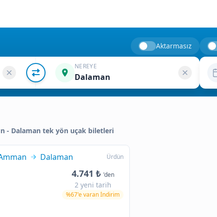
Aktarmasız
NEREYE
Dalaman
ün - Dalaman tek yön uçak biletleri
Amman
Dalaman
Ürdün
4.741 ₺
'den
2 yeni tarih
%67'e varan İndirim