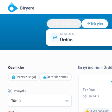
Biryere
Gidiş-Dönüş
Tek yön
NEREDEN
Ürdün
Özellikler
En iyi indirimli Ürd
Ücretsiz Bagaj
Ücretsiz Yemek
Tek Yön
✈️ Havayolu
Ağu (4.741)
👍 Aktarmasız