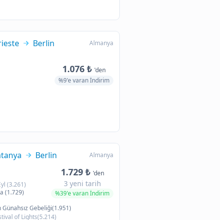
rieste
Berlin
Almanya
1.076 ₺
'den
%9'e varan İndirim
tanya
Berlin
Almanya
1.729 ₺
'den
3 yeni tarih
Eyl (3.261)
a (1.729)
%39'e varan İndirim
 Günahsız Gebeliği(1.951)
tival of Lights(5.214)