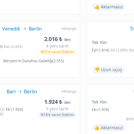
👍 Aktarmasız
Venedik
Berlin
T
Almanya
2.016 ₺
'den
Tek Yön
4 yeni tarih
6)
Kas (2.443)
Eyl (1.814)
Eki (2.089)
Kas
%51'e varan İndirim
Meryem'in Günahsız Gebeliği(2.555)
👎 Uzun uçuş
Bari
Berlin
Almanya
1.924 ₺
Tek Yön
'den
5 yeni tarih
03)
Eki (1.924)
Eki (1.976)
8)
%18'e varan İndirim
Fes
👍 Aktarmasız