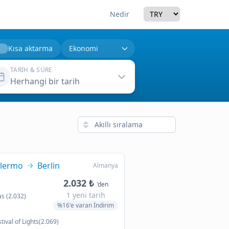
Currency
Nedir
Kısa aktarma
TARIH & SÜRE
Herhangi bir tarih
lermo
Berlin
Almanya
2.032 ₺
'den
1 yeni tarih
as (2.032)
%16'e varan İndirim
tival of Lights(2.069)