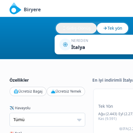
Biryere
Gidiş-Dönüş
Tek yön
NEREDEN
İtalya
Özellikler
En iyi indirimli İtal
Ücretsiz Bagaj
Ücretsiz Yemek
Tek Yön
✈️ Havayolu
Ağu (2.443)
Eyl (2.27
Kas (9.591)
IFA(2.