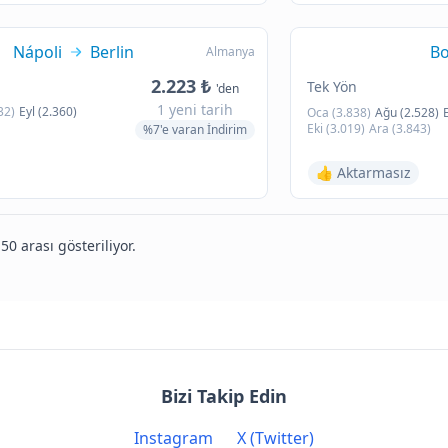
Nápoli
Berlin
Bo
Almanya
2.223 ₺
Tek Yön
'den
1 yeni tarih
32)
Eyl (2.360)
Oca (3.838)
Ağu (2.528)
Eki (3.019)
Ara (3.843)
%7'e varan İndirim
👍 Aktarmasız
50 arası gösteriliyor.
Bizi Takip Edin
Instagram
X (Twitter)