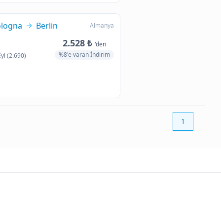
logna
Berlin
Almanya
2.528 ₺
'den
%8'e varan İndirim
Eyl (2.690)
1