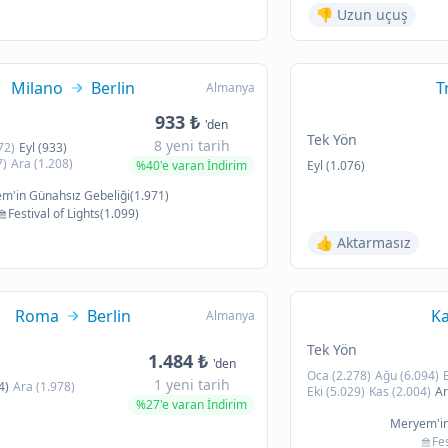
👎 Uzun uçuş
Milano
Berlin
T
Almanya
933 ₺
'den
Tek Yön
8 yeni tarih
72)
Eyl (933)
7)
Ara (1.208)
%40'e varan İndirim
Eyl (1.076)
m'in Günahsız Gebeliği(1.971)
Festival of Lights(1.099)
👍 Aktarmasız
Roma
Berlin
Ka
Almanya
Tek Yön
1.484 ₺
'den
Oca (2.278)
Ağu (6.094)
1 yeni tarih
4)
Ara (1.978)
Eki (5.029)
Kas (2.004)
Ar
%27'e varan İndirim
Meryem'in
Fes