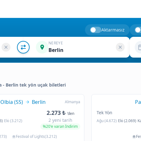
Aktarmasız
NEREYE
Berlin
ya - Berlin tek yön uçak biletleri
Olbia (SS)
Berlin
Pa
Almanya
2.273 ₺
Tek Yön
'den
2 yeni tarih
3)
Eki (3.212)
Ağu (4.672)
Eki (2.069)
K
%20'e varan İndirim
273)
Festival of Lights(3.212)
Fes