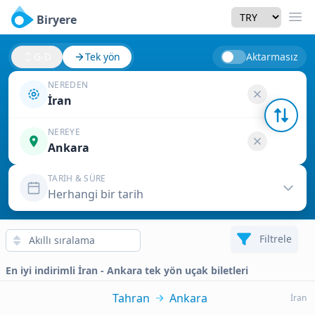
Currency
Biryere
Men
G-D
Tek yön
Aktarmasız
NEREDEN
İran
NEREYE
Ankara
TARIH & SÜRE
Herhangi bir tarih
Filtrele
En iyi indirimli İran - Ankara tek yön uçak biletleri
Tahran
Ankara
İran