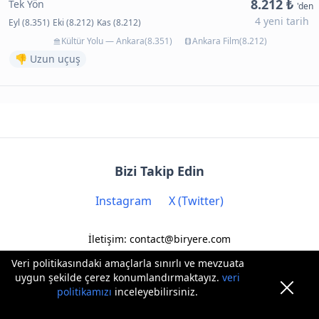
8.212 ₺
Tek Yön
'den
4 yeni tarih
Eyl (8.351)
Eki (8.212)
Kas (8.212)
Kültür Yolu — Ankara(8.351)
Ankara Film(8.212)
👎 Uzun uçuş
Bizi Takip Edin
Instagram
X (Twitter)
İletişim: contact@biryere.com
Veri politikasındaki amaçlarla sınırlı ve mevzuata
uygun şekilde çerez konumlandırmaktayız.
veri
politikamızı
inceleyebilirsiniz.