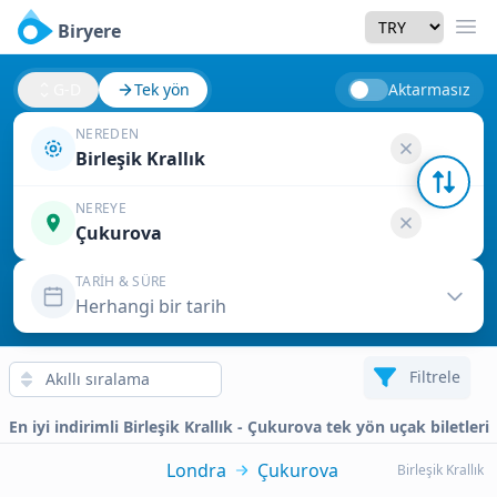
Currency
Biryere
Men
G-D
Tek yön
Aktarmasız
NEREDEN
Birleşik Krallık
NEREYE
Çukurova
TARIH & SÜRE
Herhangi bir tarih
Filtrele
En iyi indirimli Birleşik Krallık - Çukurova tek yön uçak biletleri
Londra
Çukurova
Birleşik Krallık