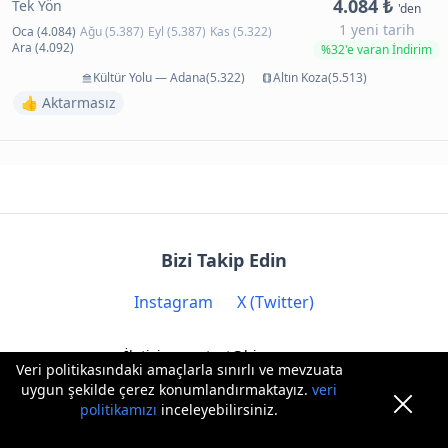
4.084 ₺
Tek Yön
'den
1 yeni tarih
Oca (4.084)
Ağu (5.387)
Eyl (5.387)
Kas (5.322)
Ara (4.092)
%32'e varan İndirim
Kültür Yolu — Adana(5.322)
Altın Koza(5.513)
👍 Aktarmasız
Bizi Takip Edin
Instagram
X (Twitter)
İletişim: contact@biryere.com
Veri politikasındaki amaçlarla sınırlı ve mevzuata
uygun şekilde çerez konumlandırmaktayız.
veri
politikamızı
inceleyebilirsiniz.