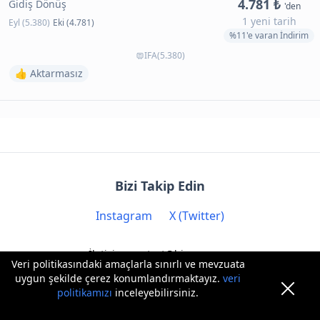
4.781 ₺
Gidiş Dönüş
'den
1 yeni tarih
Eyl (5.380)
Eki (4.781)
%11'e varan İndirim
IFA(5.380)
👍 Aktarmasız
Bizi Takip Edin
Instagram
X (Twitter)
İletişim: contact@biryere.com
Veri politikasındaki amaçlarla sınırlı ve mevzuata
uygun şekilde çerez konumlandırmaktayız.
veri
politikamızı
inceleyebilirsiniz.