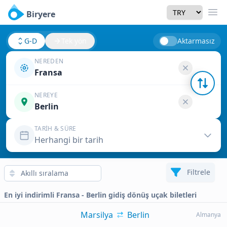
Currency
Biryere
Men
G-D
Tek yön
Aktarmasız
NEREDEN
Fransa
NEREYE
Berlin
TARIH & SÜRE
Herhangi bir tarih
Filtrele
En iyi indirimli Fransa - Berlin gidiş dönüş uçak biletleri
Marsilya
Berlin
Almanya