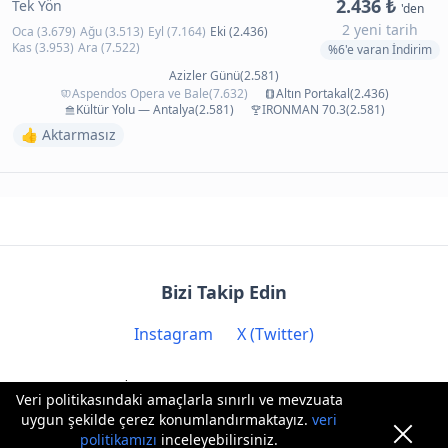
2.436 ₺
Tek Yön
'den
2 yeni tarih
Oca (3.679)
Ağu (3.513)
Eyl (7.164)
Eki (2.436)
Kas (3.953)
Ara (7.522)
%6'e varan İndirim
Azizler Günü(2.581)
Aspendos Opera ve Bale(7.632)
Altın Portakal(2.436)
Kültür Yolu — Antalya(2.581)
IRONMAN 70.3(2.581)
👍 Aktarmasız
Bizi Takip Edin
Instagram
X (Twitter)
İletişim: contact@biryere.com
Veri politikasındaki amaçlarla sınırlı ve mevzuata
uygun şekilde çerez konumlandırmaktayız.
veri
politikamızı
inceleyebilirsiniz.