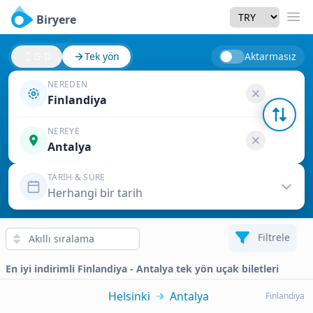
Currency
Biryere
Men
G-D
Tek yön
Aktarmasız
NEREDEN
Finlandiya
NEREYE
Antalya
TARIH & SÜRE
Herhangi bir tarih
Filtrele
En iyi indirimli Finlandiya - Antalya tek yön uçak biletleri
Helsinki
Antalya
Finlandiya