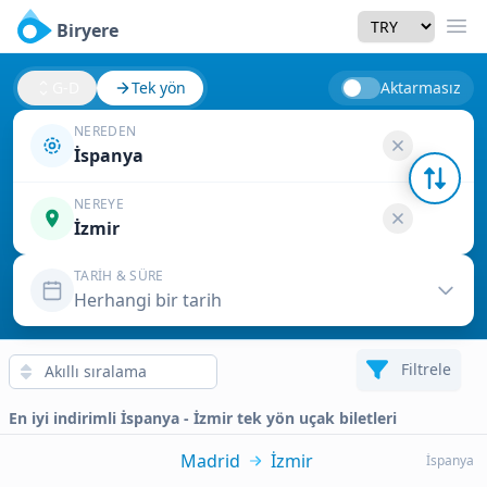
Currency
Biryere
Men
G-D
Tek yön
Aktarmasız
NEREDEN
İspanya
NEREYE
İzmir
TARIH & SÜRE
Herhangi bir tarih
Filtrele
En iyi indirimli İspanya - İzmir tek yön uçak biletleri
Madrid
İzmir
İspanya