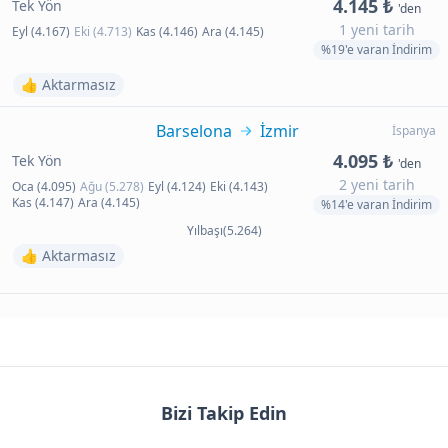
4.145 ₺
Tek Yön
'den
1 yeni tarih
Eyl (4.167)
Eki (4.713)
Kas (4.146)
Ara (4.145)
%19'e varan İndirim
👍 Aktarmasız
Barselona
İzmir
İspanya
4.095 ₺
Tek Yön
'den
2 yeni tarih
Oca (4.095)
Ağu (5.278)
Eyl (4.124)
Eki (4.143)
Kas (4.147)
Ara (4.145)
%14'e varan İndirim
Yılbaşı(5.264)
👍 Aktarmasız
Bizi Takip Edin